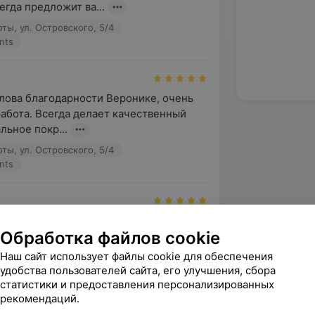
егда предложит ва...
ты, ул. Островского, 5/4
nts
слова благодарности Веронике, очень 
работа. Всегда делает качественный 
льное покр...
ты, ул. Островского, 5/4
nts
ке уже около полу года, всегда очень 
Обработка файлов cookie
боты. Вероника мила и 
а. Всегда согласна на...
Наш сайт использует файлы cookie для обеспечения
удобства пользователей сайта, его улучшения, сбора
ты, ул. Островского, 5/4
статистики и предоставления персонализированных
nts
рекомендаций.