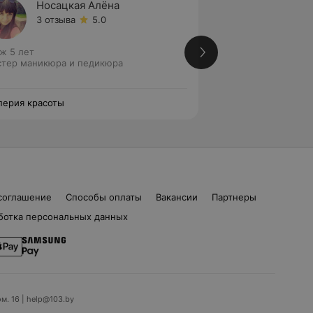
Носацкая Алёна
Сабле
3 отзыва
5.0
3 отзы
ж 5 лет
Стаж 5 лет
тер маникюра и педикюра
Мастер маникюра 
педикюра • Масте
ерия красоты
Империя красоты
соглашение
Способы оплаты
Вакансии
Партнеры
ботка персональных данных
ом. 16 | help@103.by