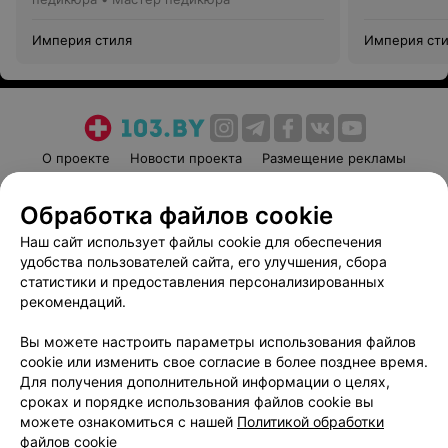
Империя стиля
Империя ст
О проекте
Новости проекта
Размещение рекламы
Медицинский маркетинг
Публичный договор
Обработка файлов cookie
Пользовательское соглашение
Способы оплаты
Наш сайт использует файлы cookie для обеспечения
Вакансии
Партнеры
удобства пользователей сайта, его улучшения, сбора
Написать руководителю 103.by
статистики и предоставления персонализированных
Написать в поддержку
рекомендаций.
Персональные настройки cookie
Вы можете настроить параметры использования файлов
Обработка персональных данных
cookie или изменить свое согласие в более позднее время.
Для получения дополнительной информации о целях,
сроках и порядке использования файлов cookie вы
можете ознакомиться с нашей
Политикой обработки
файлов cookie