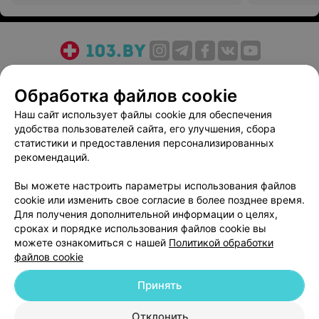
О проекте
Новости проекта
Размещение рекламы
Обработка файлов cookie
Медицинский маркетинг
Публичный договор
Пользовательское соглашение
Способы оплаты
Наш сайт использует файлы cookie для обеспечения
удобства пользователей сайта, его улучшения, сбора
Вакансии
Партнеры
статистики и предоставления персонализированных
Написать руководителю 103.by
рекомендаций.
Написать в поддержку
Вы можете настроить параметры использования файлов
Персональные настройки cookie
cookie или изменить свое согласие в более позднее время.
Обработка персональных данных
Для получения дополнительной информации о целях,
сроках и порядке использования файлов cookie вы
можете ознакомиться с нашей
Политикой обработки
файлов cookie
Принять
© 2026 ООО «Артокс Лаб», УНП 191700409
| 220012, Республика Беларусь,
Отклонить