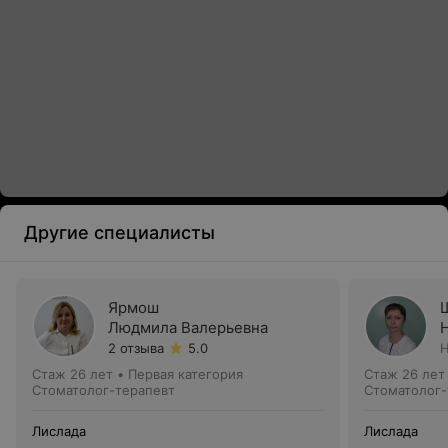
Другие специалисты
Ярмош
Людмила Валерьевна
2 отзыва
5.0
Н
Стаж 26 лет
•
Первая категория
Стаж 26 лет
Стоматолог-терапевт
Стоматолог-
Лислада
Лислада