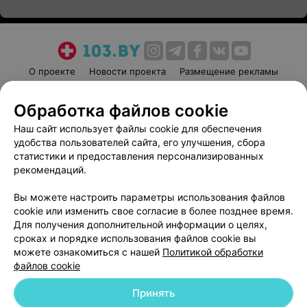
О проекте
Новости проекта
Размещение рекламы
Медицинский маркетинг
Публичный договор
Обработка файлов cookie
Пользовательское соглашение
Способы оплаты
Наш сайт использует файлы cookie для обеспечения
Вакансии
Партнеры
удобства пользователей сайта, его улучшения, сбора
Написать руководителю 103.by
статистики и предоставления персонализированных
Написать в поддержку
рекомендаций.
Персональные настройки cookie
Вы можете настроить параметры использования файлов
Обработка персональных данных
cookie или изменить свое согласие в более позднее время.
Для получения дополнительной информации о целях,
сроках и порядке использования файлов cookie вы
можете ознакомиться с нашей
Политикой обработки
файлов cookie
Принять
© 2026 ООО «Артокс Лаб», УНП 191700409
| 220012, Республика Беларусь,