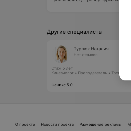
Другие специалисты
Турлюк Наталия
Нет отзывов
Стаж 5 лет
Кинезиолог • Преподаватель • Тренер ку
Феникс 5.0
О проекте
Новости проекта
Размещение рекламы
М