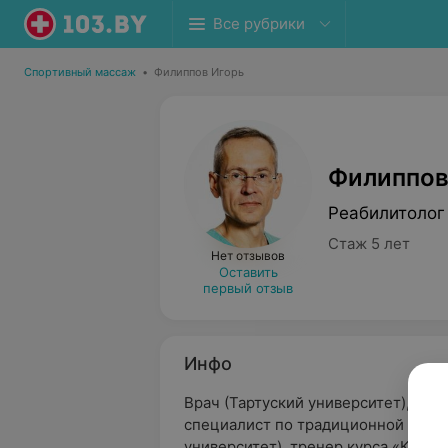
Все рубрики
Спортивный массаж
•
Филиппов Игорь
Филиппов
Реабилитолог
Стаж 5 лет
Нет отзывов
Оставить
первый отзыв
Инфо
Врач (Тартуский университет), реа
специалист по традиционной кита
университет), тренер курса «Класс