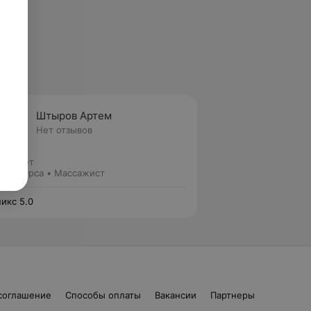
Штыров Артем
Нет отзывов
ж 5 лет
нер курса • Массажист
икс 5.0
соглашение
Способы оплаты
Вакансии
Партнеры