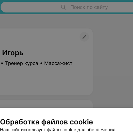
Поиск по сайту
 Игорь
 • Тренер курса • Массажист
билитолог (Академия спорта РБ),
Обработка файлов cookie
йской медицине (Пекинский
Наш сайт использует файлы cookie для обеспечения
ический массаж».