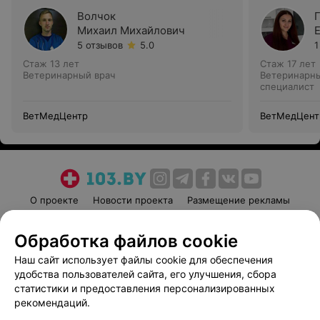
Волчок
Михаил Михайлович
5 отзывов
5.0
1
Стаж 13 лет
Стаж 17 лет
Ветеринарный врач
Ветеринарны
специалист
ВетМедЦентр
ВетМедЦент
О проекте
Новости проекта
Размещение рекламы
Медицинский маркетинг
Публичный договор
Обработка файлов cookie
Пользовательское соглашение
Способы оплаты
Наш сайт использует файлы cookie для обеспечения
Вакансии
Партнеры
удобства пользователей сайта, его улучшения, сбора
Написать руководителю 103.by
статистики и предоставления персонализированных
Написать в поддержку
рекомендаций.