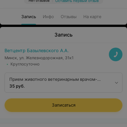
Нет отзывов
Оставить первый отзыв
Запись
Инфо
Отзывы
На карте
Запись
Ветцентр Базылевского А.А.
Минск, ул. Железнодорожная, 31к1
Круглосуточно
Прием животного ветеринарным врачом-
кардиологом (повторный)
35 руб.
Записаться