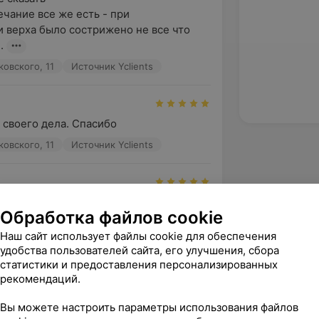
чание все же есть - при 
 верха было сострижено не все что 
.
ковского, 11
Источник Yclients
своего дела. Спасибо
ковского, 11
Источник Yclients
клмент Анны, как всегда остался 
Обработка файлов cookie
спасибо!
Наш сайт использует файлы cookie для обеспечения
удобства пользователей сайта, его улучшения, сбора
ковского, 11
Источник Yclients
статистики и предоставления персонализированных
рекомендаций.
зать ещё
Вы можете настроить параметры использования файлов