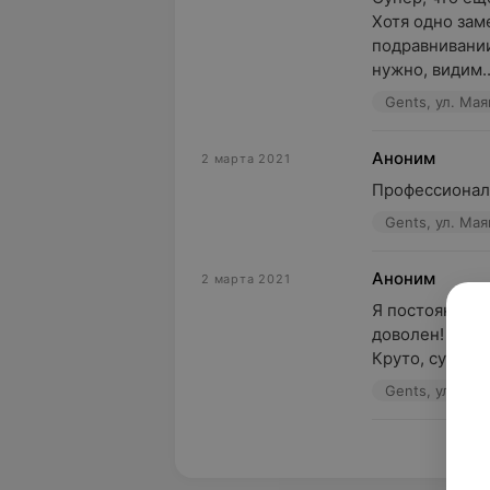
Хотя одно заме
подравнивании
нужно, видим..
Gents, ул. Мая
Аноним
2 марта 2021
Профессионал 
Gents, ул. Мая
Аноним
2 марта 2021
Я постоянный 
доволен! 

Круто, супер, 
Gents, ул. Мая
Пока