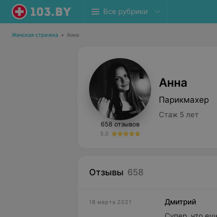
Все рубрики
Женская стрижка
•
Анна
Анна
Парикмахер
Стаж 5 лет
658 отзывов
5.0
Отзывы
658
Дмитрий
18 марта 2021
Супер, что еще