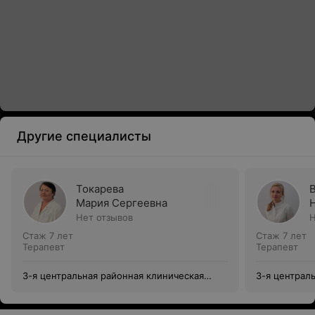
Другие специалисты
Токарева
Мария Сергеевна
Нет отзывов
Н
Стаж 7 лет
Стаж 7 лет
Терапевт
Терапевт
3-я центральная районная клиническая
3-я централ
поликлиника Октябрьского района
поликлиника