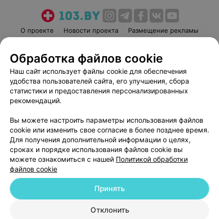
О проекте
Новости проекта
Размещение рекламы
Медицинский маркетинг
Публичный договор
Обработка файлов cookie
Пользовательское соглашение
Способы оплаты
Наш сайт использует файлы cookie для обеспечения
Вакансии
Партнеры
удобства пользователей сайта, его улучшения, сбора
Написать руководителю 103.by
статистики и предоставления персонализированных
Написать в поддержку
рекомендаций.
Персональные настройки cookie
Вы можете настроить параметры использования файлов
Обработка персональных данных
cookie или изменить свое согласие в более позднее время.
Для получения дополнительной информации о целях,
сроках и порядке использования файлов cookie вы
можете ознакомиться с нашей
Политикой обработки
файлов cookie
Принять
© 2026 ООО «Артокс Лаб», УНП 191700409
| 220012, Республика Беларусь,
г. Минск, улица Толбухина, 2, пом. 16 | help@103.by
Отклонить