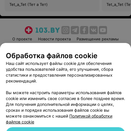
Tet_a_Tet (Тет а Тет)
Tet_a_Tet (Те
О проекте
Новости проекта
Размещение рекламы
Медицинский маркетинг
Публичный договор
Обработка файлов cookie
Пользовательское соглашение
Способы оплаты
Наш сайт использует файлы cookie для обеспечения
Вакансии
Партнеры
удобства пользователей сайта, его улучшения, сбора
Написать руководителю 103.by
статистики и предоставления персонализированных
Написать в поддержку
рекомендаций.
Персональные настройки cookie
Вы можете настроить параметры использования файлов
Обработка персональных данных
cookie или изменить свое согласие в более позднее время.
Для получения дополнительной информации о целях,
сроках и порядке использования файлов cookie вы
можете ознакомиться с нашей
Политикой обработки
файлов cookie