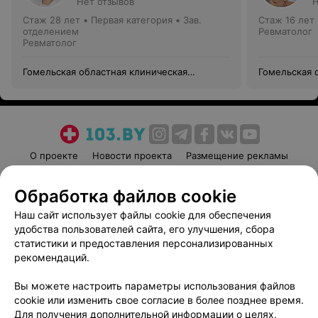
Нет отзывов
Н
Стаж 28 лет
•
Первая категория
•
Зав.
Стаж 16 лет
отделением
Ревматолог
Ревматолог
Гомельская областная клиническая
Гомельская 
больница
больница
О проекте
Новости проекта
Размещение рекламы
Медицинский маркетинг
Публичный договор
Обработка файлов cookie
Пользовательское соглашение
Способы оплаты
Наш сайт использует файлы cookie для обеспечения
Вакансии
Партнеры
удобства пользователей сайта, его улучшения, сбора
Написать руководителю 103.by
статистики и предоставления персонализированных
Написать в поддержку
рекомендаций.
Персональные настройки cookie
Вы можете настроить параметры использования файлов
Обработка персональных данных
cookie или изменить свое согласие в более позднее время.
Для получения дополнительной информации о целях,