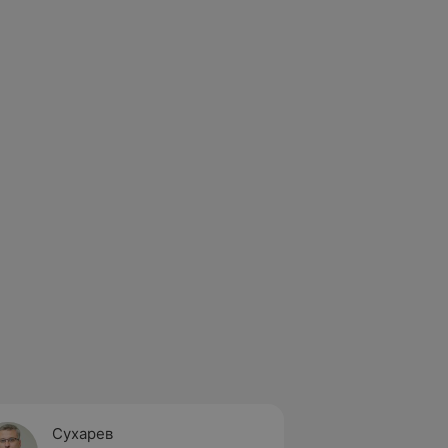
Сухарев
Козло