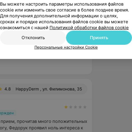
 диагностике (2007 г.),
Вы можете настроить параметры использования файлов
cookie или изменить свое согласие в более позднее время.
Для получения дополнительной информации о целях,
го экспертного совета по науке и
сроках и порядке использования файлов cookie вы можете
ознакомиться с нашей
Политикой обработки файлов cookie
иалистов лучевой диагностики,
Отклонить
Принять
а-звуковой диагностики,
Персональные настройки Cookie
ами Министерства здравоохранения
4.8
HappyDerm , ул. Филимонова, 35
вержден
 прием, прочитав много положительных 
огу, Федорук проявил ноль интереса к 