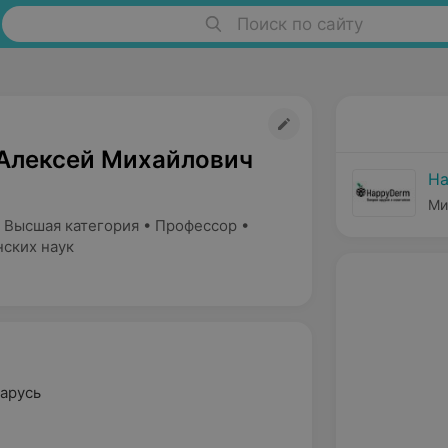
Поиск по сайту
Алексей Михайлович
H
Ми
 Высшая категория • Профессор •
ских наук
арусь