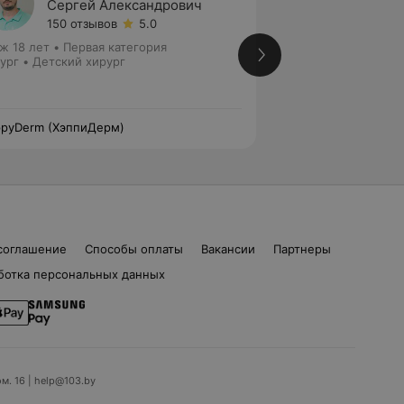
Сергей Александрович
Мария
150 отзывов
5.0
226 от
ж 18 лет
•
Первая категория
Стаж 13 лет
•
Втор
ург • Детский хирург
Хирург
pyDerm (ХэппиДерм)
HappyDerm (Хэппи
соглашение
Способы оплаты
Вакансии
Партнеры
ботка персональных данных
ом. 16 | help@103.by