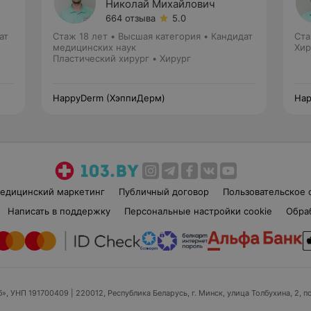
Николай Михайлович
664 отзыва
5.0
ат
Стаж 18 лет
•
Высшая категория
•
Кандидат
Ста
медицинских наук
Хир
Пластический хирург • Хирург
HappyDerm (ХэппиДерм)
Hap
едицинский маркетинг
Публичный договор
Пользовательское 
Написать в поддержку
Персональные настройки cookie
Обра
б», УНП 191700409
| 220012, Республика Беларусь, г. Минск, улица Толбухина, 2, п