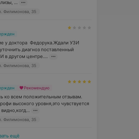
изы, ...
л. Филимонова, 35
вержден
е у доктора  Федорука.Ждали УЗИ 
 уточнить диагноз поставленный 
 в другом центре....
л. Филимонова, 35
вержден
Рекомендую
 ко всем положительным отзывам. 
рофи высокого уровня,это чувствуется 
 видно,когд...
л. Филимонова, 35
зать ещё