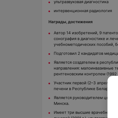
ультразвуковая диагностика
интервенционная радиология
Награды, достижения
Автор 14 изобретений, 9 патентов
сонография в диагностике и лече
учебно­методических пособий, б
Подготовил 2 кандидатов медици
Является создателем в республи
направления: малоинвазивные т
рентгеновским контролем (1992 г
Участник первой (2–3 апреля 20
печени в Республике Беларусь.
Является руководителем центра 
Минска.
Имеет три высшие врачебные кв