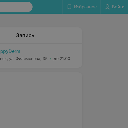
Избранное
Войти
Запись
appyDerm
нск, ул. Филимонова, 35
до 21:00