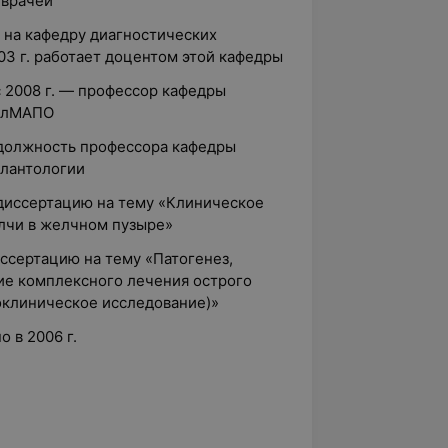
 врачей
м на кафедру диагностических
03 г. работает доцентом этой кафедры
 с 2008 г. — профессор кафедры
БелМАПО
а должность профессора кафедры
плантологии
 диссертацию на тему «Клиническое
лчи в желчном пузыре»
иссертацию на тему «Патогенез,
ие комплексного лечения острого
­клиническое исследование)»
 в 2006 г.