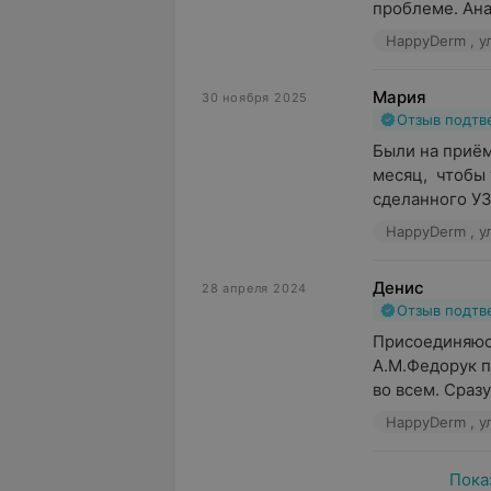
проблеме. Анал
HappyDerm , у
Мария
30 ноября 2025
Отзыв подт
Были на приём
месяц,  чтобы
сделанного УЗИ
HappyDerm , у
Денис
28 апреля 2024
Отзыв подт
Присоединяюсь
А.М.Федорук п
во всем. Сразу
HappyDerm , у
Пока