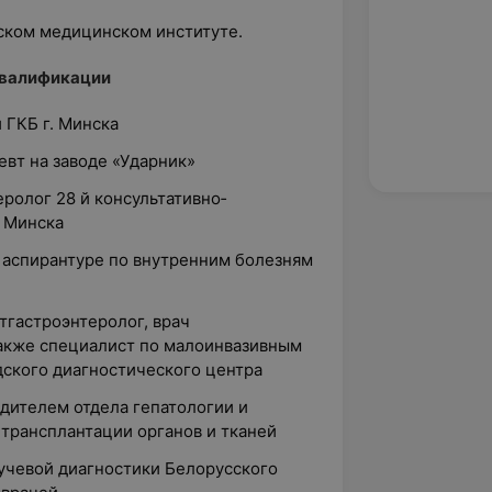
инском медицинском институте.
квалификации
й ГКБ г. Минска
евт на заводе «Ударник»
теролог 28 й консультативно­
. Минска
ой аспирантуре по внутренним болезням
нт­гастроэнтеролог, врач
также специалист по малоинвазивным
ского диагностического центра
одителем отдела гепатологии и
трансплантации органов и тканей
лучевой диагностики Белорусского