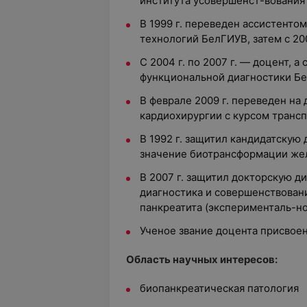
института усовершенст-вования
В 1999 г. переведен ассистенто
технологий БелГИУВ, затем с 20
С 2004 г. по 2007 г. — доцент, а
функциональной диагностики 
В феврале 2009 г. переведен н
кардиохирургии с курсом транс
В 1992 г. защитил кандидатскую
значение биотрансформации же
В 2007 г. защитил докторскую д
диагностика и совершенствован
панкреатита (эксперименталь-но
Ученое звание доцента присвоено
Область научных интересов:
биопанкреатическая патология