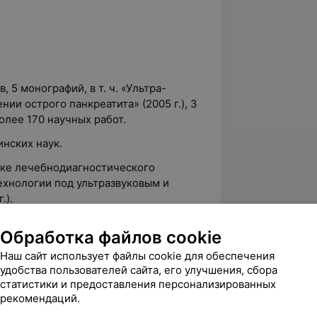
, 5 монографий, в т. ч. «Ультра-
нии острого панкреатита» (2005 г.), 3
олее 170 научных работ.
нских наук.
ке лечебно­диагностического
ехнологии под ультразвуковым и
.).
08 г.) операции по трансплантации
Обработка файлов cookie
Наш сайт использует файлы cookie для обеспечения
клинической гастроэнтерологии г.
удобства пользователей сайта, его улучшения, сбора
статистики и предоставления персонализированных
рекомендаций.
алификационные категории: по