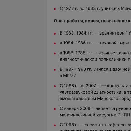
С 1977 г. по 1983 г. учился в М
Опыт работы, курсы, повышение 
В 1983–1984 гг. — врач­интерн 1 
в 1984–1986 гг. — цеховой терап
в 1986–1988 гг. — врач­гастроэн
диагностической поликлиники г
В 1987–1990 гг. учился в заочн
в МГМИ
С 1988 г. по 2007 г. — консульта
ультразвуковой диагностики, а 
вмешательствам Минского город
С января 2008 г. является руков
малоинвазивной хирургии РНПЦ 
С 1998 г. — ассистент кафедры 