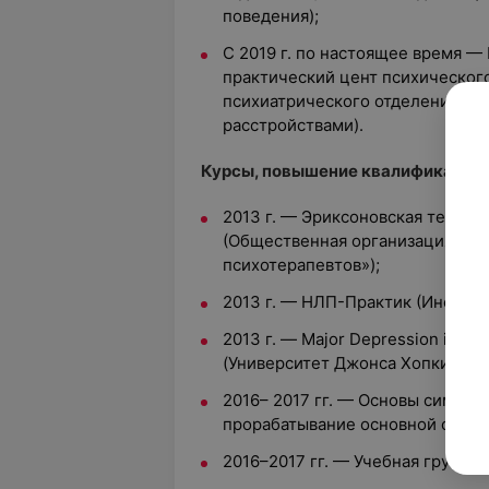
поведения);
С 2019 г. по настоящее время —
практический цент психического
психиатрического отделения (д
расстройствами).
Курсы, повышение квалификации:
2013 г. — Эриксоновская терапи
(Общественная организация «Бе
психотерапевтов»);
2013 г. — НЛП-Практик (Институ
2013 г. — Major Depression in the
(Университет Джонса Хопкинса);
2016– 2017 гг. — Основы символ
прорабатывание основной ступе
2016–2017 гг. — Учебная группо