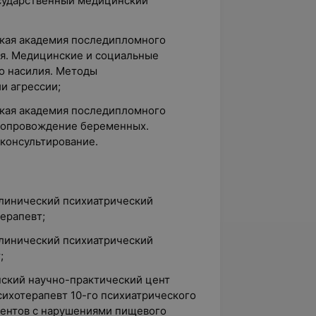
осударственный медицинский
ская академия последипломного
ия. Медицинские и социальные
о насилия. Методы
и агрессии;
ская академия последипломного
 сопровождение беременных.
консультирование.
клинический психиатрический
ерапевт;
клинический психиатрический
;
нский научно-практический цент
сихотерапевт 10-го психиатрического
циентов с нарушениями пищевого