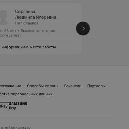
Сергеева
Карач
Людмила Игоревна
Елена
Нет отзывов
Нет от
ж 28 лет
•
Высшая категория
Стаж 18 лет
•
Перв
хотерапевт
Психотерапевт
 информации о месте работы
Нет информации о
соглашение
Способы оплаты
Вакансии
Партнеры
ботка персональных данных
ом. 16 | help@103.by