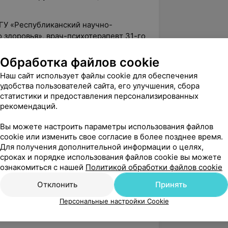
 ГУ «Республиканский научно-
 здоровья», врач-психотерапевт 31-го
ля пациентов с психосоматическими
Обработка файлов cookie
Наш сайт использует файлы cookie для обеспечения
удобства пользователей сайта, его улучшения, сбора
статистики и предоставления персонализированных
я и эриксоновский гипноз
рекомендаций.
лорусская ассоциация
Вы можете настроить параметры использования файлов
cookie или изменить свое согласие в более позднее время.
т НЛП (Москва));
Для получения дополнительной информации о целях,
сроках и порядке использования файлов cookie вы можете
 Population: A Public Health Approach
ознакомиться с нашей
Политикой обработки файлов cookie
Отклонить
Принять
драмы A1-2, Углубленное
ни символдрамы B1-2 (МОО СРС КИП);
Персональные настройки Cookie
вая психотерапия (МОО СРС КИП);