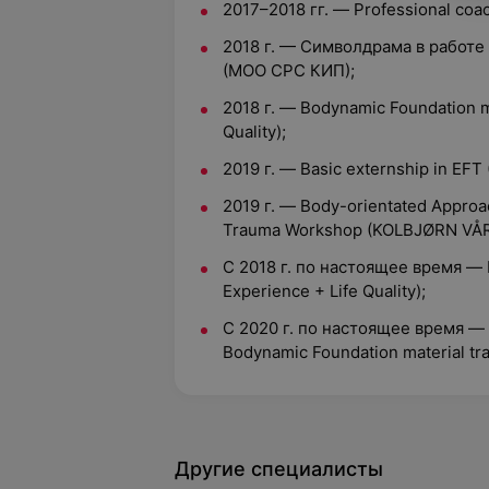
2017–2018 гг. — Professional coac
2018 г. — Символдрама в работ
(МОО СРС КИП);
2018 г. — Bodynamic Foundation ma
Quality);
2019 г. — Basic externship in EFT 
2019 г. — Body-orientated Approac
Trauma Workshop (KOLBJØRN VÅR
С 2018 г. по настоящее время — Bo
Experience + Life Quality);
С 2020 г. по настоящее время — 
Bodynamic Foundation material trai
Другие специалисты