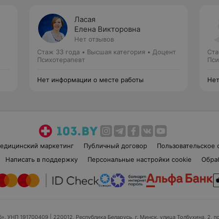
Ласая
Елена Викторовна
Нет отзывов
Стаж 33 года
•
Высшая категория
•
Доцент
Ста
Психотерапевт
Пси
Нет информации о месте работы
Нет
едицинский маркетинг
Публичный договор
Пользовательское 
Написать в поддержку
Персональные настройки cookie
Обра
б», УНП 191700409
| 220012, Республика Беларусь, г. Минск, улица Толбухина, 2, п