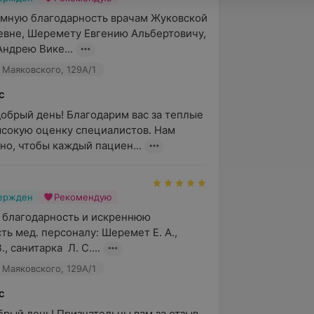
мную благодарность врачам Жуковской 
вне, Шеремету Евгению Альбертовичу, 
ндрею Вике...
 Маяковского, 129А/1
с
добрый день! Благодарим вас за теплые 
ысокую оценку специалистов. Нам 
но, чтобы каждый пациен...
вержден
Рекомендую
 благодарность и искреннюю 
ь мед. персоналу: Шеремет Е. А., 
, санитарка  Л. С....
 Маяковского, 129А/1
с
брый день! Признательны вам за отзыв. 