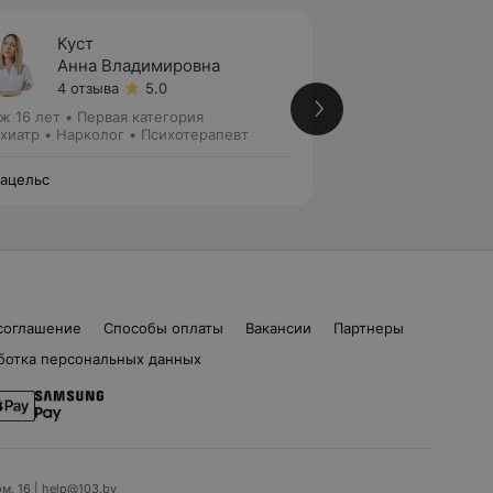
Куст
Хамут
Анна Владимировна
Татья
4 отзыва
5.0
2 отзы
ж 16 лет
•
Первая категория
Стаж 13 лет
•
Перв
хиатр • Нарколог • Психотерапевт
Нарколог • Психиа
ацельс
Парацельс
соглашение
Способы оплаты
Вакансии
Партнеры
ботка персональных данных
ом. 16 | help@103.by