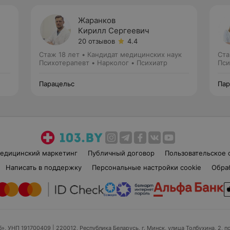
Жаранков
Кирилл Сергеевич
20 отзывов
4.4
Стаж 18 лет
•
Кандидат медицинских наук
Ста
Психотерапевт • Нарколог • Психиатр
Пси
Парацельс
Пар
едицинский маркетинг
Публичный договор
Пользовательское 
Написать в поддержку
Персональные настройки cookie
Обра
б», УНП 191700409
| 220012, Республика Беларусь, г. Минск, улица Толбухина, 2, п