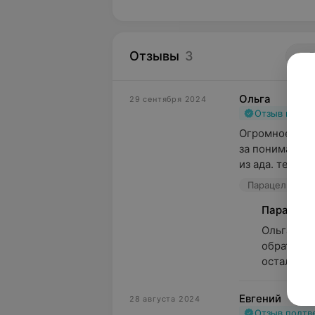
Отзывы
3
5
Ольга
29 сентября 2024
Отзыв подт
Огромное спа
за понимание 
из ада. теперь
Парацельс, ул.
Парацель
Ольга, до
обратную 
остались 
Евгений
28 августа 2024
Отзыв подт