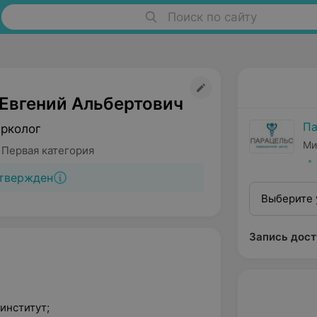
Поиск по сайту
Евгений Альбертович
Па
арколог
Ми
 Первая категория
твержден
Выберите 
Запись дост
институт;