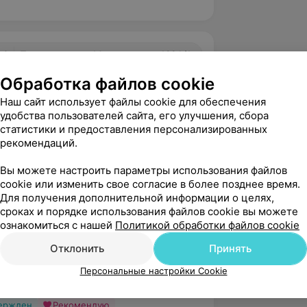
.0
Парацельс, ул. Маяковского, 129А/1
Обработка файлов cookie
Наш сайт использует файлы cookie для обеспечения
вержден
удобства пользователей сайта, его улучшения, сбора
статистики и предоставления персонализированных
сибо Шеремету Евгению Альбертовичу 
рекомендаций.
и помощь! Меня практически вытащили 
 я живу!
Вы можете настроить параметры использования файлов
 Маяковского, 129А/1
cookie или изменить свое согласие в более позднее время.
Для получения дополнительной информации о целях,
с
сроках и порядке использования файлов cookie вы можете
брый день! Большое спасибо за 
ознакомиться с нашей
Политикой обработки файлов cookie
связь. Нам очень приятно, что вы 
Отклонить
Принять
довольны профессионализмом и п...
Персональные настройки Cookie
вержден
Рекомендую