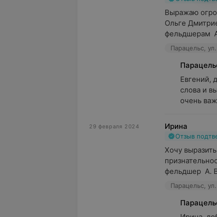
Выражаю огро
Ольге Дмитрие
фельдшерам  А
Парацельс, ул.
Парацель
Евгений, 
слова и в
очень важ
Ирина
29 февраля 2024
Отзыв подт
Хочу выразить
признательност
фельдшер  А. В.
Парацельс, ул.
Парацель
Ирина, до