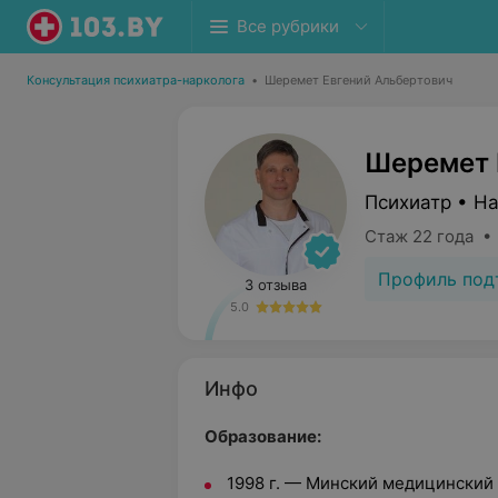
Все рубрики
Консультация психиатра-нарколога
•
Шеремет Евгений Альбертович
Шеремет 
Психиатр • Н
Стаж 22 года •
Профиль под
3 отзыва
5.0
Инфо
Образование:
1998 г. — Минский медицинский 