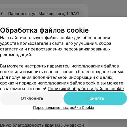
.0
Парацельс, ул. Маяковского, 129А/1
Обработка файлов cookie
вержден
Наш сайт использует файлы cookie для обеспечения
удобства пользователей сайта, его улучшения, сбора
сибо Шеремету Евгению Альбертовичу 
статистики и предоставления персонализированных
и помощь! Меня практически вытащили 
рекомендаций.
 я живу!
 Маяковского, 129А/1
Вы можете настроить параметры использования файлов
cookie или изменить свое согласие в более позднее время.
с
Для получения дополнительной информации о целях,
сроках и порядке использования файлов cookie вы можете
брый день! Большое спасибо за 
ознакомиться с нашей
Политикой обработки файлов cookie
связь. Нам очень приятно, что вы 
довольны профессионализмом и п...
Отклонить
Принять
Персональные настройки Cookie
вержден
Рекомендую
мную благодарность врачам Жуковской 