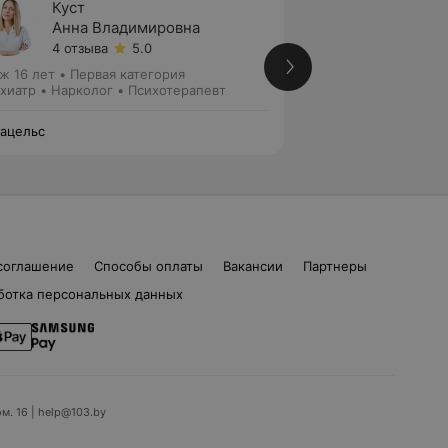
Куст
Хамут
Анна Владимировна
Татья
4 отзыва
5.0
2 отзы
ж 16 лет
•
Первая категория
Стаж 13 лет
•
Перв
хиатр • Нарколог • Психотерапевт
Нарколог • Психиа
ацельс
Парацельс
соглашение
Способы оплаты
Вакансии
Партнеры
ботка персональных данных
ом. 16 | help@103.by