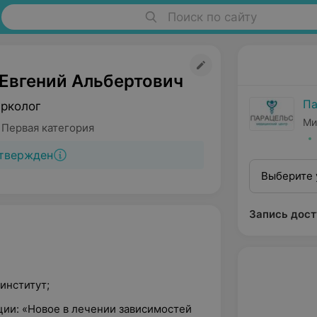
Поиск по сайту
Евгений Альбертович
Па
арколог
Ми
 Первая категория
твержден
Выберите 
Запись дост
институт;
ции: «Новое в лечении зависимостей