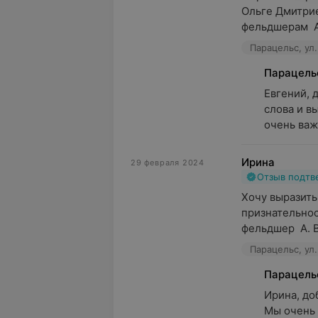
Ольге Дмитрие
фельдшерам  А
Парацельс, ул.
Парацель
Евгений, 
слова и в
очень важ
Ирина
29 февраля 2024
Отзыв подт
Хочу выразить
признательност
фельдшер  А. В.
Парацельс, ул.
Парацель
Ирина, до
Мы очень 