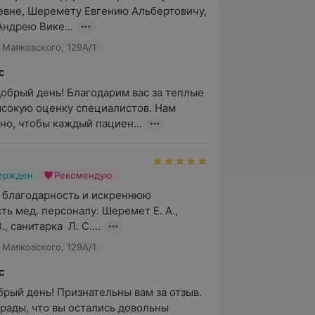
вне, Шеремету Евгению Альбертовичу, 
ндрею Вике...
 Маяковского, 129А/1
с
добрый день! Благодарим вас за теплые 
ысокую оценку специалистов. Нам 
но, чтобы каждый пациен...
вержден
Рекомендую
 благодарность и искреннюю 
ь мед. персоналу: Шеремет Е. А., 
, санитарка  Л. С....
 Маяковского, 129А/1
с
брый день! Признательны вам за отзыв. 
рады, что вы остались довольны 