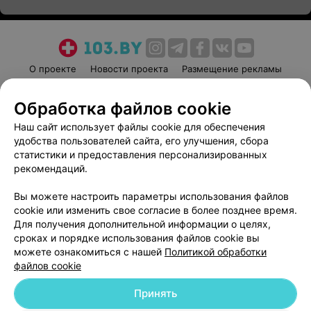
О проекте
Новости проекта
Размещение рекламы
Медицинский маркетинг
Публичный договор
Обработка файлов cookie
Пользовательское соглашение
Способы оплаты
Наш сайт использует файлы cookie для обеспечения
Вакансии
Партнеры
удобства пользователей сайта, его улучшения, сбора
Написать руководителю 103.by
статистики и предоставления персонализированных
Написать в поддержку
рекомендаций.
Персональные настройки cookie
Вы можете настроить параметры использования файлов
Обработка персональных данных
cookie или изменить свое согласие в более позднее время.
Для получения дополнительной информации о целях,
сроках и порядке использования файлов cookie вы
можете ознакомиться с нашей
Политикой обработки
файлов cookie
Принять
© 2026 ООО «Артокс Лаб», УНП 191700409
| 220012, Республика Беларусь,