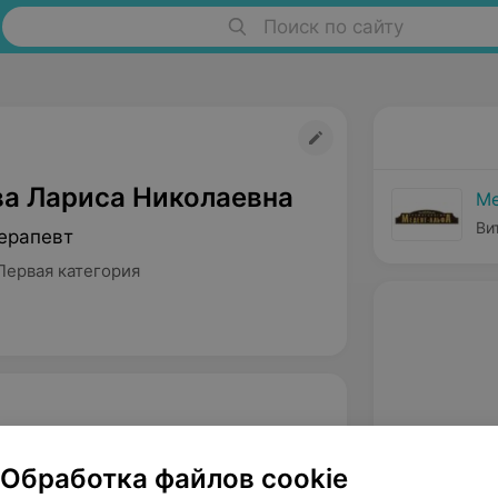
Поиск по сайту
а Лариса Николаевна
Ме
Ви
ерапевт
Первая категория
Обработка файлов cookie
й медицинский университет,