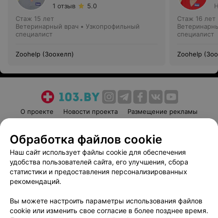
1 отзыв
5.0
Н
Стаж 15 лет
Стаж 16 лет
Ветеринарный врач • Узкопрофильный
Ветеринарны
специалист
специалист
Zoohelp (Зоохелп)
Zoohelp (Зо
О проекте
Новости проекта
Размещение рекламы
Медицинский маркетинг
Публичный договор
Обработка файлов cookie
Пользовательское соглашение
Способы оплаты
Наш сайт использует файлы cookie для обеспечения
Вакансии
Партнеры
удобства пользователей сайта, его улучшения, сбора
Написать руководителю 103.by
статистики и предоставления персонализированных
Написать в поддержку
рекомендаций.
Персональные настройки cookie
Вы можете настроить параметры использования файлов
Обработка персональных данных
cookie или изменить свое согласие в более позднее время.