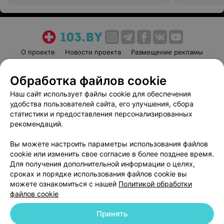
О проекте
Новости проекта
Размещение рекламы
Медицинский маркетинг
Публичный договор
Обработка файлов cookie
Пользовательское соглашение
Способы оплаты
Наш сайт использует файлы cookie для обеспечения
Вакансии
Партнеры
удобства пользователей сайта, его улучшения, сбора
Написать руководителю 103.by
статистики и предоставления персонализированных
Написать в поддержку
рекомендаций.
Персональные настройки cookie
Вы можете настроить параметры использования файлов
Обработка персональных данных
cookie или изменить свое согласие в более позднее время.
Для получения дополнительной информации о целях,
сроках и порядке использования файлов cookie вы
можете ознакомиться с нашей
Политикой обработки
файлов cookie
Принять
© 2026 ООО «Артокс Лаб», УНП 191700409
| 220012, Республика Беларусь,