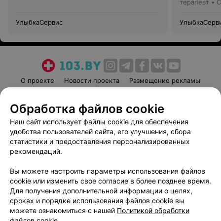
терапевт • 
УлыбкаСервис
УлыбкаСерв
О проекте
Новости проекта
Размещение рекламы
Медицинский маркетинг
Публичный договор
Обработка файлов cookie
Пользовательское соглашение
Способы оплаты
Наш сайт использует файлы cookie для обеспечения
Вакансии
Партнеры
удобства пользователей сайта, его улучшения, сбора
Написать руководителю 103.by
статистики и предоставления персонализированных
Написать в поддержку
рекомендаций.
Персональные настройки cookie
Вы можете настроить параметры использования файлов
Обработка персональных данных
cookie или изменить свое согласие в более позднее время.
Для получения дополнительной информации о целях,
сроках и порядке использования файлов cookie вы
можете ознакомиться с нашей
Политикой обработки
файлов cookie