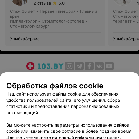
2 отзыва
5.0
4
Стаж 30 лет
•
Первая категория
•
Главный
Стаж 30 лет
врач
Стоматолог-
Имплантолог • Стоматолог-ортопед •
терапевт • 
Стоматолог-хирург
УлыбкаСервис
УлыбкаСерв
О проекте
Новости проекта
Размещение рекламы
Обработка файлов cookie
Медицинский маркетинг
Публичный договор
Пользовательское соглашение
Способы оплаты
Наш сайт использует файлы cookie для обеспечения
удобства пользователей сайта, его улучшения, сбора
Вакансии
Партнеры
статистики и предоставления персонализированных
Написать руководителю 103.by
рекомендаций.
Написать в поддержку
Вы можете настроить параметры использования файлов
Персональные настройки cookie
cookie или изменить свое согласие в более позднее время.
Обработка персональных данных
Для получения дополнительной информации о целях,