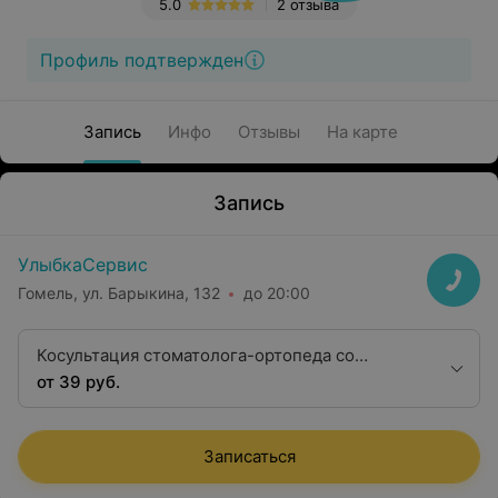
5.0
2 отзыва
Профиль подтвержден
Запись
Инфо
Отзывы
На карте
Запись
УлыбкаСервис
Гомель, ул. Барыкина, 132
до 20:00
Косультация стоматолога-ортопеда со
снимком и выдачей консультативного
от 39 руб.
заключения
Записаться