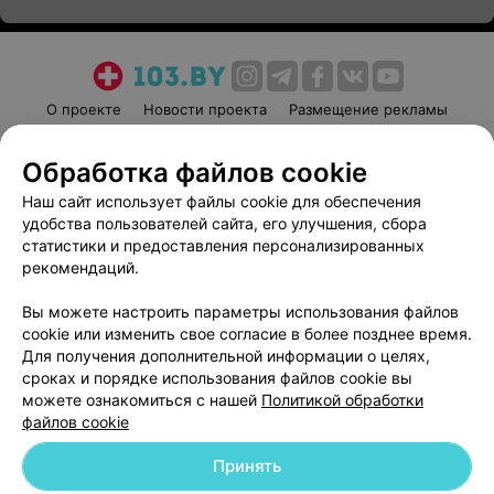
О проекте
Новости проекта
Размещение рекламы
Медицинский маркетинг
Публичный договор
Обработка файлов cookie
Пользовательское соглашение
Способы оплаты
Наш сайт использует файлы cookie для обеспечения
Вакансии
Партнеры
удобства пользователей сайта, его улучшения, сбора
Написать руководителю 103.by
статистики и предоставления персонализированных
Написать в поддержку
рекомендаций.
Персональные настройки cookie
Вы можете настроить параметры использования файлов
Обработка персональных данных
cookie или изменить свое согласие в более позднее время.
Для получения дополнительной информации о целях,
сроках и порядке использования файлов cookie вы
можете ознакомиться с нашей
Политикой обработки
файлов cookie
Принять
© 2026 ООО «Артокс Лаб», УНП 191700409
| 220012, Республика Беларусь,