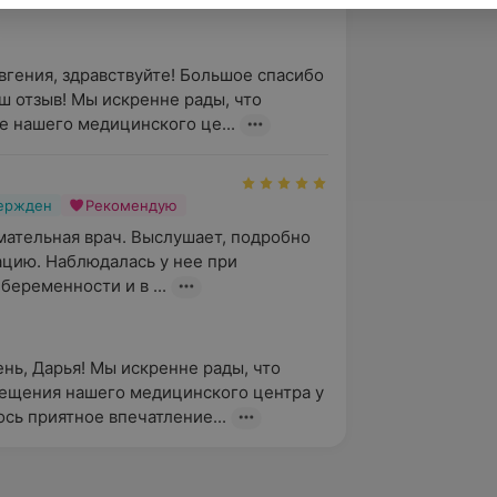
вгения, здравствуйте! Большое спасибо 
аш отзыв! Мы искренне рады, что 
 нашего медицинского це...
вержден
Рекомендую
мательная врач. Выслушает, подробно 
ацию. Наблюдалась у нее при 
беременности и в ...
нь, Дарья! Мы искренне рады, что 
ещения нашего медицинского центра у 
ось приятное впечатление...