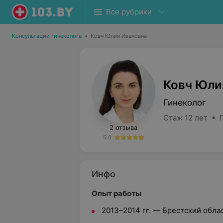
Все рубрики
Консультации гинеколога
•
Ковч Юлия Ивановна
Ковч Юли
Гинеколог
Стаж 12 лет • 
2 отзыва
5.0
Инфо
Опыт работы
2013–2014 гг. — Брестский обл