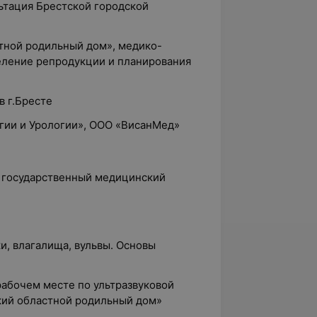
ьтация Брестской городской
стной родильный дом», медико-
деление репродукции и планирования
в г.Бресте
огии и Урологии», ООО «ВисанМед»
й государственный медицинский
и, влагалища, вульвы. Основы
рабочем месте по ультразвуковой
ский областной родильный дом»