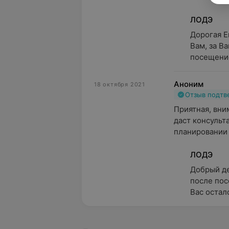
ЛОДЭ
Дорогая Е
Вам, за В
посещение
Аноним
18 октября 2021
Отзыв подт
Приятная, вни
даст консульт
планировании 
ЛОДЭ
Добрый де
после пос
Вас остал