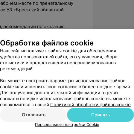
 рабочем месте по пренатальному
азе УЗ «Брестский областной
ы, рекомендации по оказанию
омощи, вопросы внедрения новых
ическую практику. Основы УЗ-
Обработка файлов cookie
Наш сайт использует файлы cookie для обеспечения
ие заболеваний женской
удобства пользователей сайта, его улучшения, сбора
статистики и предоставления персонализированных
ом гинекологии детского возраста»
рекомендаций.
Вы можете настроить параметры использования файлов
cookie или изменить свое согласие в более позднее время.
Для получения дополнительной информации о целях,
сроках и порядке использования файлов cookie вы можете
ознакомиться с нашей
Политикой обработки файлов cookie
вержден
Отклонить
Принять
, внимательная и аккуратная врач. 
Персональные настройки Cookie
рассказывает простыми словами, 
е вопросы за чт...