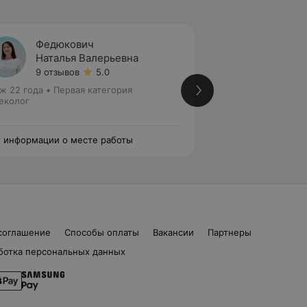
Федюкович
Бурда
Наталья Валерьевна
Елена
9 отзывов
5.0
1 отзыв
ж 22 года
•
Первая категория
Стаж 18 лет
•
Перв
еколог
Акушер • Гинекол
 информации о месте работы
Нет информации о
соглашение
Способы оплаты
Вакансии
Партнеры
ботка персональных данных