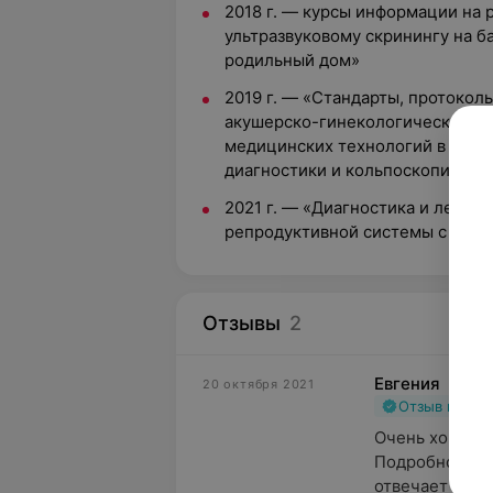
2018 г. — курсы информации на
ультразвуковому скринингу на б
родильный дом»
2019 г. — «Стандарты, протокол
акушерско-гинекологической п
медицинских технологий в клин
диагностики и кольпоскопии»
2021 г. — «Диагностика и лечен
репродуктивной системы с курс
Отзывы
2
Евгения
20 октября 2021
Отзыв подт
Очень хорошая
Подробно все 
отвечает на вс