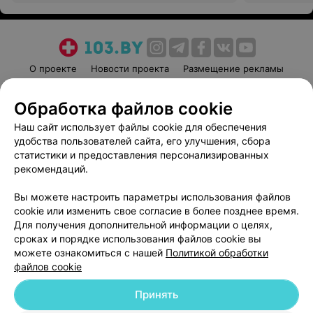
О проекте
Новости проекта
Размещение рекламы
Медицинский маркетинг
Публичный договор
Обработка файлов cookie
Пользовательское соглашение
Способы оплаты
Наш сайт использует файлы cookie для обеспечения
Вакансии
Партнеры
удобства пользователей сайта, его улучшения, сбора
Написать руководителю 103.by
статистики и предоставления персонализированных
Написать в поддержку
рекомендаций.
Персональные настройки cookie
Вы можете настроить параметры использования файлов
Обработка персональных данных
cookie или изменить свое согласие в более позднее время.
Для получения дополнительной информации о целях,
сроках и порядке использования файлов cookie вы
можете ознакомиться с нашей
Политикой обработки
файлов cookie
Принять
© 2026 ООО «Артокс Лаб», УНП 191700409
| 220012, Республика Беларусь,