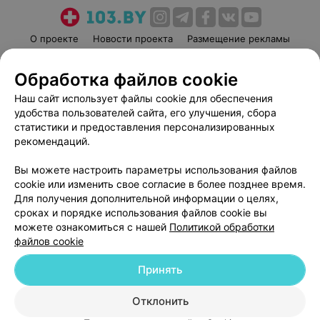
О проекте
Новости проекта
Размещение рекламы
Медицинский маркетинг
Публичный договор
Обработка файлов cookie
Пользовательское соглашение
Способы оплаты
Наш сайт использует файлы cookie для обеспечения
Вакансии
Партнеры
удобства пользователей сайта, его улучшения, сбора
Написать руководителю 103.by
статистики и предоставления персонализированных
Написать в поддержку
рекомендаций.
Персональные настройки cookie
Вы можете настроить параметры использования файлов
Обработка персональных данных
cookie или изменить свое согласие в более позднее время.
Для получения дополнительной информации о целях,
сроках и порядке использования файлов cookie вы
можете ознакомиться с нашей
Политикой обработки
файлов cookie
Принять
© 2026 ООО «Артокс Лаб», УНП 191700409
| 220012, Республика Беларусь,
г. Минск, улица Толбухина, 2, пом. 16 | help@103.by
Отклонить
Служба поддержки
+375 291212755