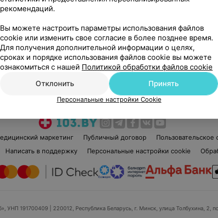
рекомендаций.
Вы можете настроить параметры использования файлов
cookie или изменить свое согласие в более позднее время.
Для получения дополнительной информации о целях,
сроках и порядке использования файлов cookie вы можете
Рекомендую
ознакомиться с нашей
Политикой обработки файлов cookie
Отклонить
Принять
Персональные настройки Cookie
едицинский маркетинг
Публичный договор
Пользовательское 
Написать в поддержку
Персональные настройки cookie
Обра
б», УНП 191700409
| 220012, Республика Беларусь, г. Минск, улица Толбухина, 2, п