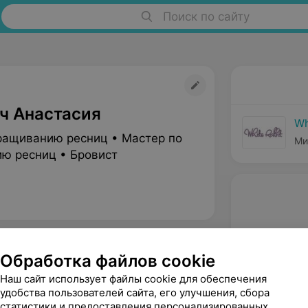
Поиск по сайту
ч Анастасия
Wh
ращиванию ресниц • Мастер по
Ми
ю ресниц • Бровист
Обработка файлов cookie
Наш сайт использует файлы cookie для обеспечения
удобства пользователей сайта, его улучшения, сбора
статистики и предоставления персонализированных