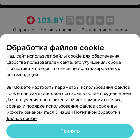
О проекте
Новости проекта
Размещение рекламы
Медицинский маркетинг
Публичный договор
Обработка файлов cookie
Пользовательское соглашение
Способы оплаты
Наш сайт использует файлы cookie для обеспечения
Вакансии
Партнеры
удобства пользователей сайта, его улучшения, сбора
Написать руководителю 103.by
статистики и предоставления персонализированных
Написать в поддержку
рекомендаций.
Персональные настройки cookie
Вы можете настроить параметры использования файлов
Обработка персональных данных
cookie или изменить свое согласие в более позднее время.
Для получения дополнительной информации о целях,
сроках и порядке использования файлов cookie вы
можете ознакомиться с нашей
Политикой обработки
файлов cookie
Принять
© 2026 ООО «Артокс Лаб», УНП 191700409
| 220012, Республика Беларусь,