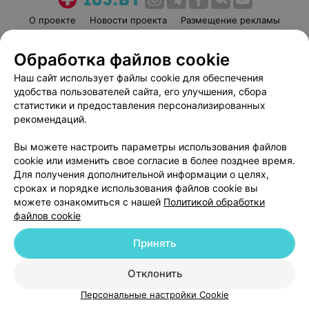
О проекте
Новости проекта
Размещение рекламы
Медицинский маркетинг
Публичный договор
Обработка файлов cookie
Пользовательское соглашение
Способы оплаты
Наш сайт использует файлы cookie для обеспечения
Вакансии
Партнеры
удобства пользователей сайта, его улучшения, сбора
Написать руководителю 103.by
статистики и предоставления персонализированных
Написать в поддержку
рекомендаций.
Персональные настройки cookie
Вы можете настроить параметры использования файлов
Обработка персональных данных
cookie или изменить свое согласие в более позднее время.
Для получения дополнительной информации о целях,
сроках и порядке использования файлов cookie вы
можете ознакомиться с нашей
Политикой обработки
файлов cookie
Принять
© 2026 ООО «Артокс Лаб», УНП 191700409
| 220012, Республика Беларусь,
г. Минск, улица Толбухина, 2, пом. 16 | help@103.by
Отклонить
Служба поддержки
+375 291212755
Персональные настройки Cookie