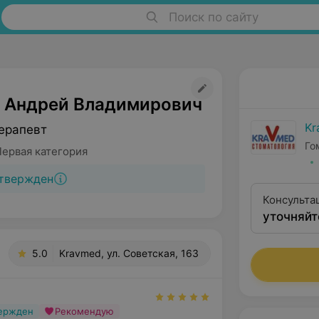
Поиск по сайту
 Андрей Владимирович
Kr
ерапевт
Го
Первая категория
твержден
Консульта
уточняйт
5.0
Kravmed, ул. Советская, 163
вержден
Рекомендую