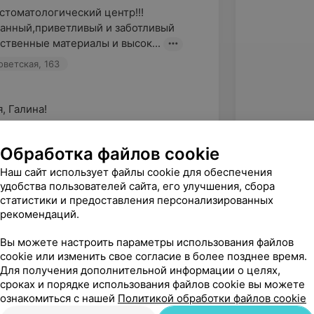
томатологический центр!!!
нный,приветливый и заботливый 
ственные материалы и высок...
оветская, 163
 Галина!

м Вас за такой душевный, теплый и 
отзыв!

Обработка файлов cookie
у стоматологии Kravmed безумно...
Наш сайт использует файлы cookie для обеспечения
удобства пользователей сайта, его улучшения, сбора
статистики и предоставления персонализированных
рекомендаций.
Вы можете настроить параметры использования файлов
cookie или изменить свое согласие в более позднее время.
Для получения дополнительной информации о целях,
сроках и порядке использования файлов cookie вы можете
ознакомиться с нашей
Политикой обработки файлов cookie