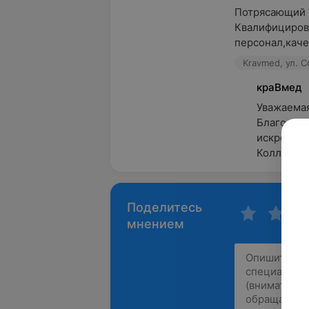
Потрясающий с
Квалифицирова
персонал,каче
Kravmed, ул. С
краВмед
Уважаемая,
Благодари
искренний 
Коллектив
Поделитесь
мнением