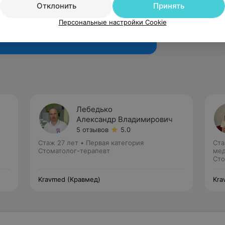
Отклонить
Принять
Персональные настройки Cookie
Рекомендую
Лебедько
Александр Владимирович
5 отзывов
5.0
Стаж 27 лет
•
Первая категория
Ста
Стоматолог-терапевт
мед
Сто
Kravmed (Кравмед)
Kra