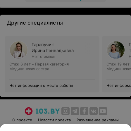
Другие специалисты
Гарапучик
Ирина Геннадьевна
Нет отзывов
Н
Стаж 6 лет
•
Первая категория
Стаж 19 лет
Медицинская сестра
Медицинская
Нет информации о месте работы
Нет информа
О проекте
Новости проекта
Размещение рекламы
Медицинский маркетинг
Публичный договор