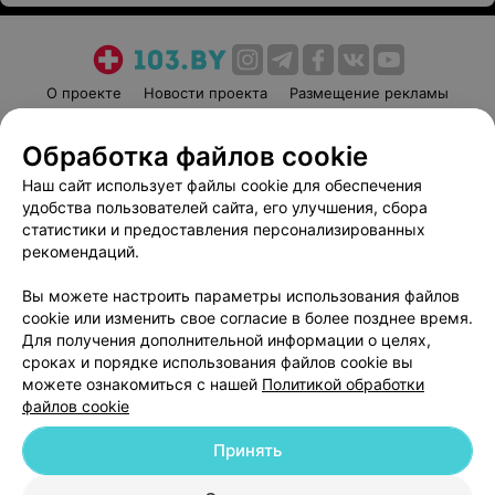
О проекте
Новости проекта
Размещение рекламы
Медицинский маркетинг
Публичный договор
Обработка файлов cookie
Пользовательское соглашение
Способы оплаты
Наш сайт использует файлы cookie для обеспечения
Вакансии
Партнеры
удобства пользователей сайта, его улучшения, сбора
Написать руководителю 103.by
статистики и предоставления персонализированных
Написать в поддержку
рекомендаций.
Персональные настройки cookie
Вы можете настроить параметры использования файлов
Обработка персональных данных
cookie или изменить свое согласие в более позднее время.
Для получения дополнительной информации о целях,
сроках и порядке использования файлов cookie вы
можете ознакомиться с нашей
Политикой обработки
файлов cookie
Принять
© 2026 ООО «Артокс Лаб», УНП 191700409
| 220012, Республика Беларусь,
г. Минск, улица Толбухина, 2, пом. 16 | help@103.by