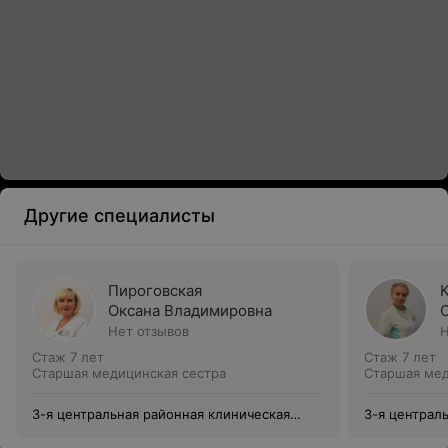
Другие специалисты
Пироговская
Оксана Владимировна
Нет отзывов
Н
Стаж 7 лет
Стаж 7 лет
Старшая медицинская сестра
Старшая мед
3-я центральная районная клиническая
3-я централ
поликлиника Октябрьского района
поликлиника