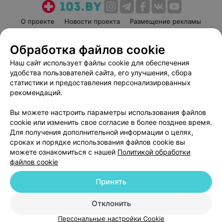
О проекте
Новости проекта
Размещение рекламы
Медицинский маркетинг
Публичный договор
Обработка файлов cookie
Пользовательское соглашение
Способы оплаты
Наш сайт использует файлы cookie для обеспечения
Вакансии
Партнеры
удобства пользователей сайта, его улучшения, сбора
Написать руководителю 103.by
статистики и предоставления персонализированных
Написать в поддержку
рекомендаций.
Персональные настройки cookie
Вы можете настроить параметры использования файлов
Обработка персональных данных
cookie или изменить свое согласие в более позднее время.
Для получения дополнительной информации о целях,
сроках и порядке использования файлов cookie вы
можете ознакомиться с нашей
Политикой обработки
файлов cookie
Принять
© 2026 ООО «Артокс Лаб», УНП 191700409
| 220012, Республика Беларусь,
г. Минск, улица Толбухина, 2, пом. 16 | help@103.by
Отклонить
Служба поддержки
+375 291212755
Персональные настройки Cookie