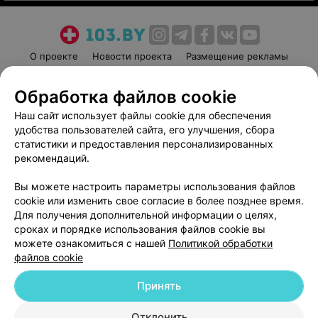
О проекте
Новости проекта
Размещение рекламы
Медицинский маркетинг
Публичный договор
Обработка файлов cookie
Пользовательское соглашение
Способы оплаты
Наш сайт использует файлы cookie для обеспечения
Вакансии
Партнеры
удобства пользователей сайта, его улучшения, сбора
Написать руководителю 103.by
статистики и предоставления персонализированных
Написать в поддержку
рекомендаций.
Персональные настройки cookie
Вы можете настроить параметры использования файлов
Обработка персональных данных
cookie или изменить свое согласие в более позднее время.
Для получения дополнительной информации о целях,
сроках и порядке использования файлов cookie вы
можете ознакомиться с нашей
Политикой обработки
файлов cookie
Принять
© 2026 ООО «Артокс Лаб», УНП 191700409
| 220012, Республика Беларусь,
г. Минск, улица Толбухина, 2, пом. 16 | help@103.by
Отклонить