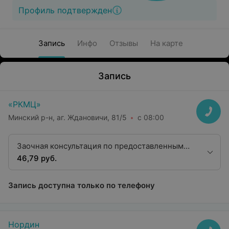
Профиль подтвержден
Запись
Инфо
Отзывы
На карте
Запись
«РКМЦ»
Минский р-н, аг. Ждановичи, 81/5
с 08:00
Заочная консультация по предоставленным
рентгенограммам МРТ с оформлением
46,79 руб.
протокола с возможной цифровой обработкой
изображения
Запись доступна только по телефону
Нордин