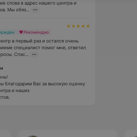
ие слова в адрес нашего центра и 
в. Мы обяз...
вержден
Рекомендую
ентр в первый раз и остался очень 
риеме специалист помог мне, ответил 
росы. Спас...
он
ь!

ы благодарим Вас за высокую оценку 
тра и наших

тов.