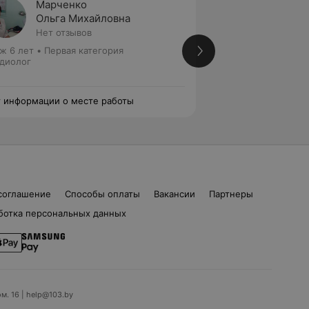
Марченко
Горба
Ольга Михайловна
Татья
Нет отзывов
Нет от
ж 6 лет
•
Первая категория
Стаж 21 год
•
Высш
диолог
медицинских наук
Кардиолог • Сомн
 информации о месте работы
Нет информации о
соглашение
Способы оплаты
Вакансии
Партнеры
ботка персональных данных
ом. 16 | help@103.by