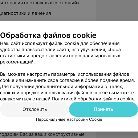
а и терапия неотложных состояний»
диагностики и лечения
Обработка файлов cookie
Наш сайт использует файлы cookie для обеспечения
удобства пользователей сайта, его улучшения, сбора
статистики и предоставления персонализированных
рекомендаций.
вержден
Вы можете настроить параметры использования файлов
cookie или изменить свое согласие в более позднее время.
е у кардиолога, Бацук Владимир 
Для получения дополнительной информации о целях,
сроках и порядке использования файлов cookie вы можете
ся очень поверхностным, в суете и с...
ознакомиться с нашей
Политикой обработки файлов cookie
Отклонить
Принять
он
Персональные настройки Cookie
ь!

годарим Вас за ваши конструктивные 