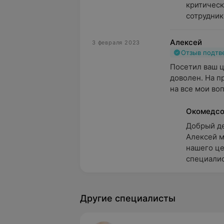
критическ
сотруднико
Алексей
3 февраля 2023
Отзыв подт
Посетил ваш ц
доволен. На п
на все мои воп
Окомедс
Добрый ден
Алексей м
нашего цен
специалис
Другие специалисты