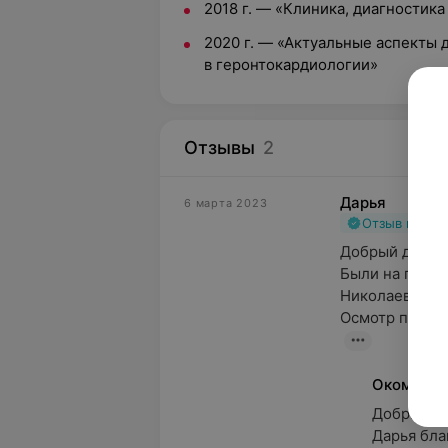
2018 г. — «Клиника, диагностик
2020 г. — «Актуальные аспекты 
в геронтокардиологии»
Отзывы
2
Дарья
6 марта 2023
Отзыв подт
Добрый день. 

Были на приём
Николаевич. 

Осмотр показал
Окомедс
Добрый ден
Дарья бла