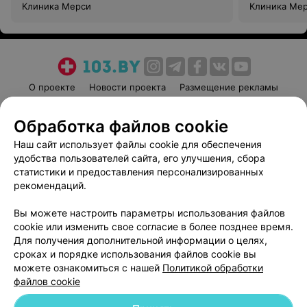
Клиника Мерси
Клиника Ме
О проекте
Новости проекта
Размещение рекламы
Медицинский маркетинг
Публичный договор
Обработка файлов cookie
Пользовательское соглашение
Способы оплаты
Наш сайт использует файлы cookie для обеспечения
Вакансии
Партнеры
удобства пользователей сайта, его улучшения, сбора
Написать руководителю 103.by
статистики и предоставления персонализированных
Написать в поддержку
рекомендаций.
Персональные настройки cookie
Вы можете настроить параметры использования файлов
Обработка персональных данных
cookie или изменить свое согласие в более позднее время.
Для получения дополнительной информации о целях,
сроках и порядке использования файлов cookie вы
можете ознакомиться с нашей
Политикой обработки
файлов cookie