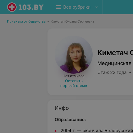
Все рубрики
Прививка от бешенства
•
Кимстач Оксана Сергеевна
Кимстач 
Медицинская 
Стаж 22 года •
Нет отзывов
Оставить
первый отзыв
Инфо
Образование:
2004 г. — окончила Белорусски