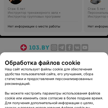
Стаж 6 лет
Стаж 5 лет
Инструктор тренажерного зала •
Персональны
Инструктор групповых программ
Инструктор 
Нет информации о месте работы
Нет информа
О проекте
Новости проекта
Размещение рекламы
Обработка файлов cookie
Медицинский маркетинг
Публичный договор
Пользовательское соглашение
Способы оплаты
Наш сайт использует файлы cookie для обеспечения
удобства пользователей сайта, его улучшения, сбора
Вакансии
Партнеры
статистики и предоставления персонализированных
Написать руководителю 103.by
рекомендаций.
Написать в поддержку
Вы можете настроить параметры использования файлов
Персональные настройки cookie
cookie или изменить свое согласие в более позднее время.
Обработка персональных данных
Для получения дополнительной информации о целях,
сроках и порядке использования файлов cookie вы