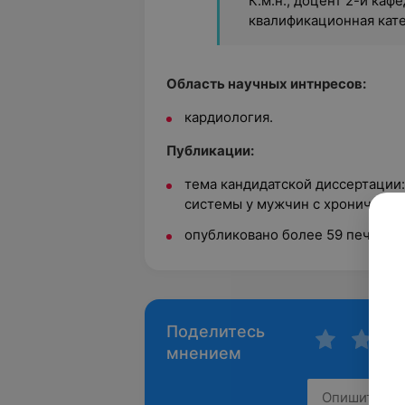
К.м.н., доцент 2-й ка
квалификационная кат
Область научных интнресов:
кардиология.
Публикации:
тема кандидатской диссертации
системы у мужчин с хроническо
опубликовано более 59 печатных
Поделитесь
мнением