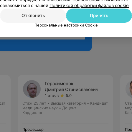
ознакомиться с нашей
Политикой обработки файлов cookie
Отклонить
Принять
Персональные настройки Cookie
Рекомендую
Герасименок
Дмитрий Станиславович
1 отзыв
5.0
дат
Стаж 25 лет
•
Высшая категория
•
Кандидат
Ста
медицинских наук • Доцент
мед
Кардиолог
Кар
Профессор
Про