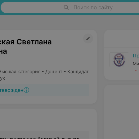
Поиск по сайту
кая Светлана
на
Пр
Ми
Высшая категория • Доцент • Кандидат
ук
твержден