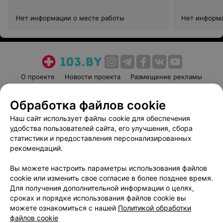
Нет информации о месте работы
Нет информа
О проекте
Новости проекта
Размещение рекламы
Медицинский маркетинг
Публичный договор
Обработка файлов cookie
Пользовательское соглашение
Способы оплаты
Наш сайт использует файлы cookie для обеспечения
Вакансии
Партнеры
удобства пользователей сайта, его улучшения, сбора
Написать руководителю 103.by
статистики и предоставления персонализированных
Написать в поддержку
рекомендаций.
Персональные настройки cookie
Вы можете настроить параметры использования файлов
Обработка персональных данных
cookie или изменить свое согласие в более позднее время.
Для получения дополнительной информации о целях,
сроках и порядке использования файлов cookie вы
можете ознакомиться с нашей
Политикой обработки
файлов cookie