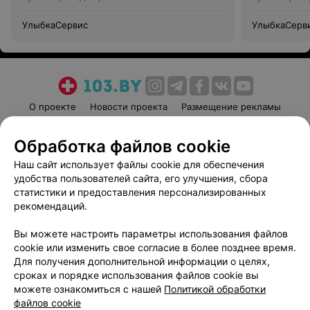
УлыбкаСервис
УлыбкаСерв
О проекте
Новости проекта
Размещение рекламы
Медицинский маркетинг
Публичный договор
Обработка файлов cookie
Пользовательское соглашение
Способы оплаты
Наш сайт использует файлы cookie для обеспечения
Вакансии
Партнеры
удобства пользователей сайта, его улучшения, сбора
Написать руководителю 103.by
статистики и предоставления персонализированных
Написать в поддержку
рекомендаций.
Персональные настройки cookie
Вы можете настроить параметры использования файлов
Обработка персональных данных
cookie или изменить свое согласие в более позднее время.
Для получения дополнительной информации о целях,
сроках и порядке использования файлов cookie вы
можете ознакомиться с нашей
Политикой обработки
файлов cookie