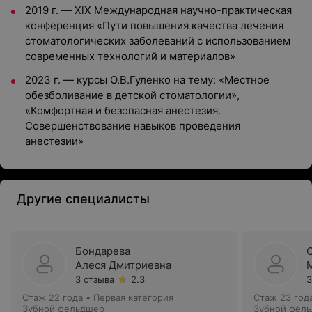
2019 г. — XlX Международная научно-практическая
конференция «Пути повышения качества лечения
стоматологических заболеваний с использованием
современных технологий и материалов»
2023 г. — курсы О.В.Гуленко на тему: «Местное
обезболивание в детской стоматологии»,
«Комфортная и безопасная анестезия.
Совершенствование навыков проведения
анестезии»
Другие специалисты
Бондарева
Алеся Дмитриевна
3 отзыва
2.3
3
Стаж 22 года
•
Первая категория
Стаж 23 год
Зубной фельдшер
Зубной фел