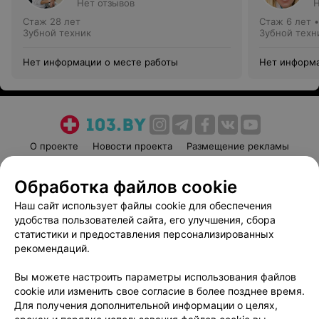
Нет отзывов
Н
Стаж 28 лет
Стаж 6 лет
Зубной техник
Зубной техн
Нет информации о месте работы
Нет информа
О проекте
Новости проекта
Размещение рекламы
Медицинский маркетинг
Публичный договор
Обработка файлов cookie
Пользовательское соглашение
Способы оплаты
Наш сайт использует файлы cookie для обеспечения
Вакансии
Партнеры
удобства пользователей сайта, его улучшения, сбора
Написать руководителю 103.by
статистики и предоставления персонализированных
Написать в поддержку
рекомендаций.
Персональные настройки cookie
Вы можете настроить параметры использования файлов
Обработка персональных данных
cookie или изменить свое согласие в более позднее время.
Для получения дополнительной информации о целях,