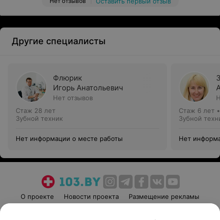
Нет отзывов
Оставить первый отзыв
Другие специалисты
Флюрик
Игорь Анатольевич
Нет отзывов
Н
Стаж 28 лет
Стаж 6 лет
Зубной техник
Зубной техн
Нет информации о месте работы
Нет информа
О проекте
Новости проекта
Размещение рекламы
Медицинский маркетинг
Публичный договор