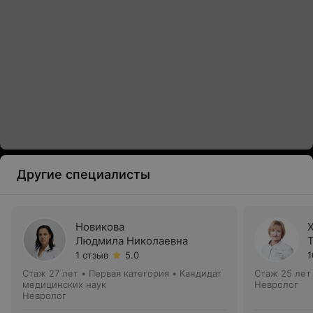
Другие специалисты
Новикова
Людмила Николаевна
1 отзыв
5.0
1
Стаж 27 лет
•
Первая категория
•
Кандидат
Стаж 25 лет
медицинских наук
Невролог
Невролог