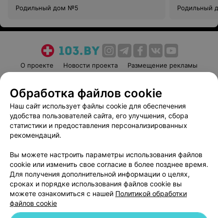
Родильный дом №5
Родильный 
О проекте
Новости проекта
Размещение рекламы
Медицинский маркетинг
Публичный договор
Обработка файлов cookie
Пользовательское соглашение
Способы оплаты
Наш сайт использует файлы cookie для обеспечения
Вакансии
Партнеры
удобства пользователей сайта, его улучшения, сбора
Написать руководителю 103.by
статистики и предоставления персонализированных
Написать в поддержку
рекомендаций.
Персональные настройки cookie
Вы можете настроить параметры использования файлов
Обработка персональных данных
cookie или изменить свое согласие в более позднее время.
Для получения дополнительной информации о целях,
сроках и порядке использования файлов cookie вы
можете ознакомиться с нашей
Политикой обработки
файлов cookie