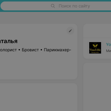
Поиск по сайту
аталья
Y
олорист • Бровист • Парикмахер-
Ми