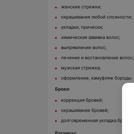
женские стрижки;
окрашивания любой сложности;
укладки, прически;
химическая завивка волос;
выпрямление волос;
лечение и востановление волос;
мужская стрижка;
оформление, камуфляж бороды.
Брови:
коррекция бровей;
окрашивание бровей;
долговременная укладка бровей
Ресницы: