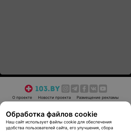
О проекте
Новости проекта
Размещение рекламы
Медицинский маркетинг
Публичный договор
Обработка файлов cookie
Пользовательское соглашение
Способы оплаты
Наш сайт использует файлы cookie для обеспечения
Вакансии
Партнеры
удобства пользователей сайта, его улучшения, сбора
Написать руководителю 103.by