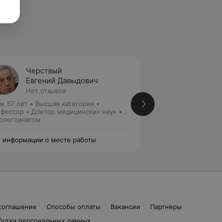
Черствый
Недзь
Евгений Давыдович
Михаи
Нет отзывов
Нет от
ж 57 лет
•
Высшая категория
•
Стаж 60 лет
•
Выс
фессор • Доктор медицинских наук •
медицинских наук
. кафедрой
ологоанатом
Патологоанатом
 информации о месте работы
Нет информации о
соглашение
Способы оплаты
Вакансии
Партнеры
ботка персональных данных