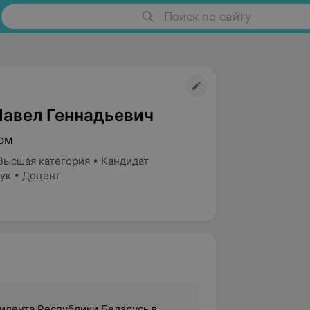
Поиск по сайту
Павел Геннадьевич
ом
Высшая категория • Кандидат
ук • Доцент
зидента Республики Беларусь в