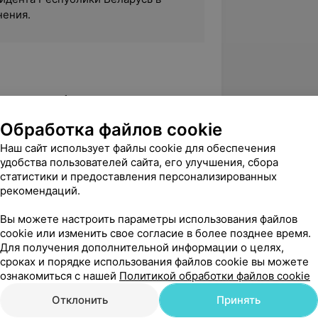
нения.
 в том числе 1 рационализаторского
екомендаций и инструкций по
Обработка файлов cookie
Наш сайт использует файлы cookie для обеспечения
 на соискание ученой степени
удобства пользователей сайта, его улучшения, сбора
 тему«Клинико-морфологическая
статистики и предоставления персонализированных
ака щитовидной железы»;
рекомендаций.
ической анатомии консультационный
Вы можете настроить параметры использования файлов
cookie или изменить свое согласие в более позднее время.
Для получения дополнительной информации о целях,
сроках и порядке использования файлов cookie вы можете
ознакомиться с нашей
Политикой обработки файлов cookie
щества патологоанатомов;
Отклонить
Принять
кологов.