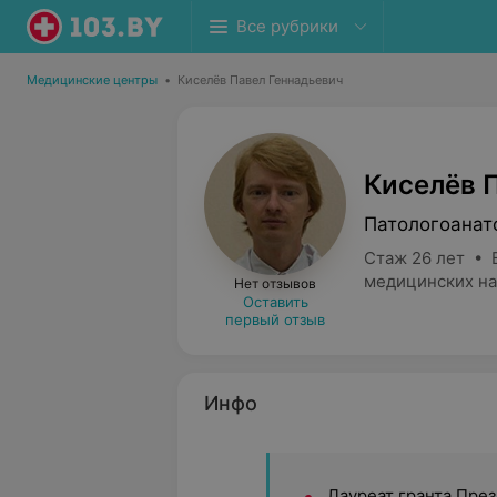
Все рубрики
Медицинские центры
•
Киселёв Павел Геннадьевич
Киселёв 
Патологоанат
Стаж 26 лет • 
медицинских на
Нет отзывов
Оставить
первый отзыв
Инфо
Лауреат гранта Пре