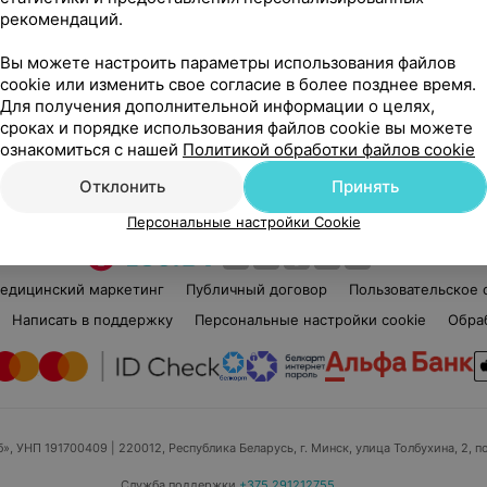
рекомендаций.
Вы можете настроить параметры использования файлов
cookie или изменить свое согласие в более позднее время.
Для получения дополнительной информации о целях,
Рекомендую
сроках и порядке использования файлов cookie вы можете
ознакомиться с нашей
Политикой обработки файлов cookie
Отклонить
Принять
Персональные настройки Cookie
едицинский маркетинг
Публичный договор
Пользовательское 
Написать в поддержку
Персональные настройки cookie
Обра
б», УНП 191700409
| 220012, Республика Беларусь, г. Минск, улица Толбухина, 2, п
Служба поддержки
+375 291212755