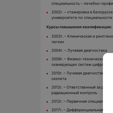
специальность – лечебно-профи
2002г. – стажировка в Белорус
университете по специальности 
Курсы повышения квалификации:
2003г. – Клиническая и рентген
легких
2004г. – Лучевая диагностика
2009г. – Физико-техническая и 
сканирующих систем цифровой
2010г. – Лучевая диагностика з
скелета
2012г. – Ответственный за ради
радиационный контроль
2012г. – Первичная специализац
2017г. – Дифференциальная диаг