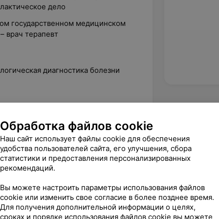
лактическое дело
ском государственном медицинском
– врач терапевт
ологическая диагностика болезни
эксплуатационная характеристика
Обработка файлов cookie
 маммографии
Наш сайт использует файлы cookie для обеспечения
аболеваний внутренних органов и
удобства пользователей сайта, его улучшения, сбора
статистики и предоставления персонализированных
рекомендаций.
ационную безопасность, за
Вы можете настроить параметры использования файлов
ия по ультразвуковой диагностике
cookie или изменить свое согласие в более позднее время.
Для получения дополнительной информации о целях,
ностика болезней органов дыхания
сроках и порядке использования файлов cookie вы можете