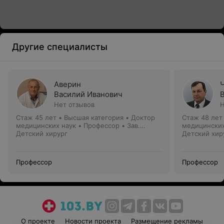
Другие специалисты
Аверин
Василий Иванович
Нет отзывов
Н
Стаж 45 лет
•
Высшая категория
•
Доктор
Стаж 48 лет
медицинских наук • Профессор • Зав.
медицинских
кафедрой
Детский хирург
Детский хир
Профессор
Профессор
О проекте
Новости проекта
Размещение рекламы