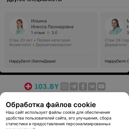
Ильина
Инесса Леонидовна
1 отзыв
3.0
3
Стаж 20 лет
•
Первая категория
Стаж 24 год
Косметолог • Дерматовенеролог
Дерматолог 
HappyDerm (ХэппиДерм)
HappyDerm 
О проекте
Новости проекта
Размещение рекламы
Обработка файлов cookie
Медицинский маркетинг
Публичный договор
Пользовательское соглашение
Способы оплаты
Наш сайт использует файлы cookie для обеспечения
удобства пользователей сайта, его улучшения, сбора
Вакансии
Партнеры
статистики и предоставления персонализированных
Написать руководителю 103.by